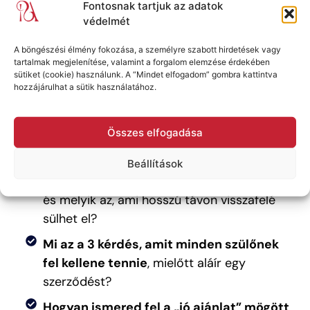
Fontosnak tartjuk az adatok
védelmét
Az útmutatót készítette:
Szilágyi-Németh Lilla
A böngészési élmény fokozása, a személyre szabott hirdetések vagy
pénzügyi feminista, oktató és a
PénzügyesAnyu
tartalmak megjelenítése, valamint a forgalom elemzése érdekében
alapítója
sütiket (cookie) használunk. A “Mindet elfogadom” gombra kattintva
hozzájárulhat a sütik használatához.
Összes elfogadása
Mire kapsz választ ebből a pénzügyi
iránytűből?
Beállítások
Melyik megtakarítás típus való neked
-
és melyik az, ami hosszú távon visszafelé
sülhet el?
Mi az a 3 kérdés, amit minden szülőnek
fel kellene tennie
, mielőtt aláír egy
szerződést?
Hogyan ismered fel a „jó ajánlat” mögött