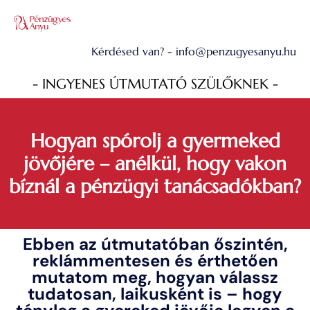
Kérdésed van? -
info@penzugyesanyu.hu
- INGYENES ÚTMUTATÓ SZÜLŐKNEK -
Hogyan spórolj a gyermeked
jövőjére – anélkül, hogy vakon
bíznál a pénzügyi tanácsadókban?
Ebben az útmutatóban őszintén,
reklámmentesen és érthetően
mutatom meg, hogyan válassz
tudatosan, laikusként is – hogy