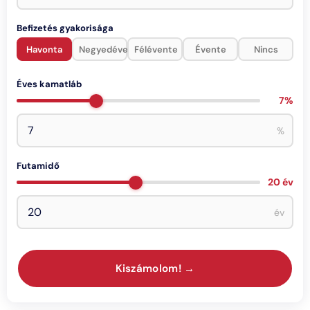
Befizetés gyakorisága
Havonta
Negyedévente
Félévente
Évente
Nincs
Éves kamatláb
7%
%
Futamidő
20 év
év
Kiszámolom! →