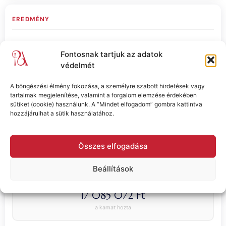
EREDMÉNY
Fontosnak tartjuk az adatok
VÉGSŐ ÖSSZEG
védelmét
30 085 072 Ft
a futamidő végén
A böngészési élmény fokozása, a személyre szabott hirdetések vagy
tartalmak megjelenítése, valamint a forgalom elemzése érdekében
sütiket (cookie) használunk. A “Mindet elfogadom” gombra kattintva
hozzájárulhat a sütik használatához.
BEFIZETETT ÖSSZEG
13 000 000 Ft
Összes elfogadása
összes befizetés
Beállítások
KAMATNYERESÉG
17 085 072 Ft
a kamat hozta