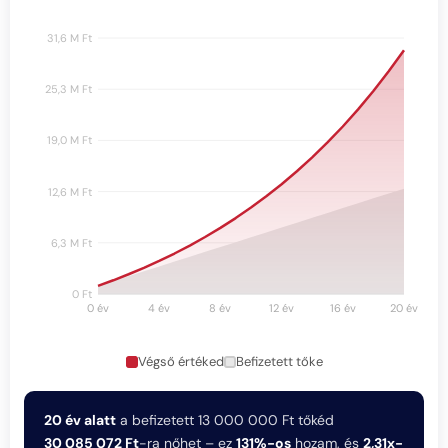
Végső értéked
Befizetett tőke
20 év alatt
a befizetett 13 000 000 Ft tőkéd
30 085 072 Ft
-ra nőhet – ez
131%-os
hozam, és
2,31x-