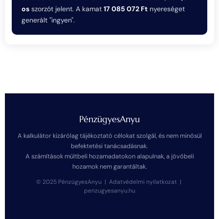
os
szorzót jelent. A kamat
17 085 072 Ft
nyereséget
generált "ingyen".
PénzügyesAnyu
A kalkulátor kizárólag tájékoztató célokat szolgál, és nem minősül
befektetési tanácsadásnak.
A számítások múltbeli hozamadatokon alapulnak, a jövőbeli
hozamok nem garantáltak.
© 2025 PénzügyesAnyu |
Adatvédelmi nyilatkozat
|
penzugyesanyu.hu