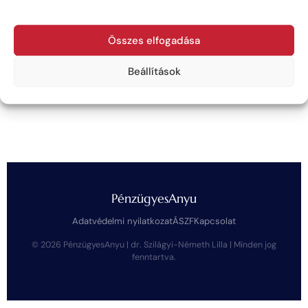
Elkezdem a kvízt →
Összes elfogadása
Több mint 3 000 nő töltötte már ki 🎉
Beállítások
PénzügyesAnyu
Adatvédelmi nyilatkozat
ÁSZF
Kapcsolat
© 2026 PénzügyesAnyu | dr. Szilágyi-Németh Lilla | Minden jog
fenntartva.