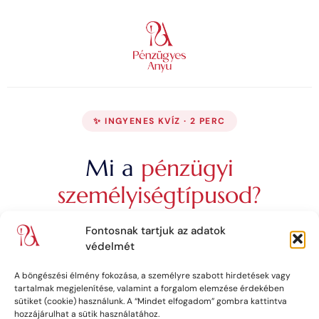
✨ INGYENES KVÍZ · 2 PERC
Mi a
pénzügyi
személyiségtípusod?
Fontosnak tartjuk az adatok
6 kérdés – és megtudod, milyen pénzügyi típus
védelmét
vagy. Mik az erősségeid, mik a vak foltjaid, és mi az
egy lépés, amivel előrébb kerülhetsz.
A böngészési élmény fokozása, a személyre szabott hirdetések vagy
tartalmak megjelenítése, valamint a forgalom elemzése érdekében
sütiket (cookie) használunk. A “Mindet elfogadom” gombra kattintva
hozzájárulhat a sütik használatához.