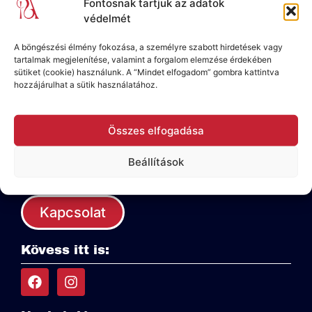
hasznos infót hozok Neked!
Fontosnak tartjuk az adatok
védelmét
A böngészési élmény fokozása, a személyre szabott hirdetések vagy
tartalmak megjelenítése, valamint a forgalom elemzése érdekében
sütiket (cookie) használunk. A “Mindet elfogadom” gombra kattintva
hozzájárulhat a sütik használatához.
Összes elfogadása
Elérhetőségem:
Beállítások
info@penzugyesanyu.hu
Kapcsolat
Kövess itt is: