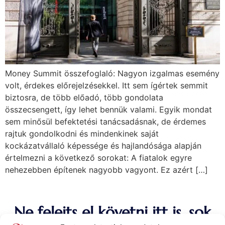
Money Summit összefoglaló: Nagyon izgalmas esemény
volt, érdekes előrejelzésekkel. Itt sem ígértek semmit
biztosra, de több előadó, több gondolata
összecsengett, így lehet bennük valami. Egyik mondat
sem minősül befektetési tanácsadásnak, de érdemes
rajtuk gondolkodni és mindenkinek saját
kockázatvállaló képessége és hajlandósága alapján
értelmezni a következő sorokat: A fiatalok egyre
nehezebben építenek nagyobb vagyont. Ez azért […]
Ne felejts el követni itt is, sok