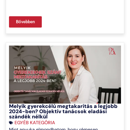
Bővebben
Melyik gyerekcélú megtakarítás a legjobb
2024-ben? Objektív tanácsok eladási
szándék nélkül
EGYÉB KATEGÓRIA
Mint anyuka elmondhatom, hogy rémesen