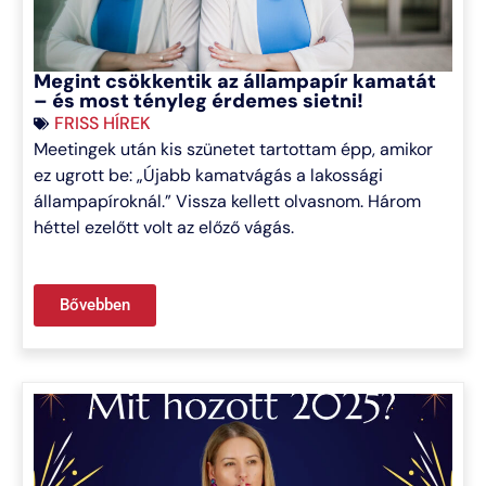
Megint csökkentik az állampapír kamatát
– és most tényleg érdemes sietni!
FRISS HÍREK
Meetingek után kis szünetet tartottam épp, amikor
ez ugrott be: „Újabb kamatvágás a lakossági
állampapíroknál.” Vissza kellett olvasnom. Három
héttel ezelőtt volt az előző vágás.
Bővebben