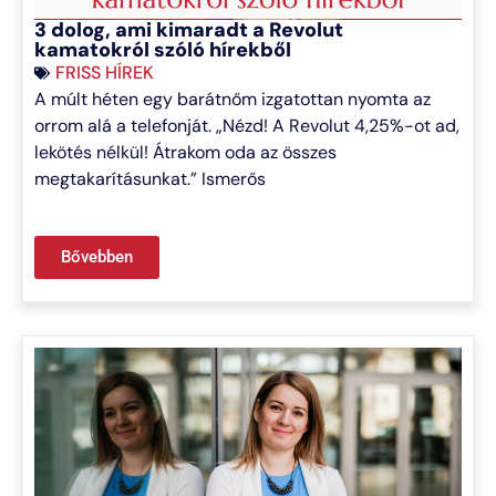
3 dolog, ami kimaradt a Revolut
kamatokról szóló hírekből
FRISS HÍREK
A múlt héten egy barátnőm izgatottan nyomta az
orrom alá a telefonját. „Nézd! A Revolut 4,25%-ot ad,
lekötés nélkül! Átrakom oda az összes
megtakarításunkat.” Ismerős
Bővebben