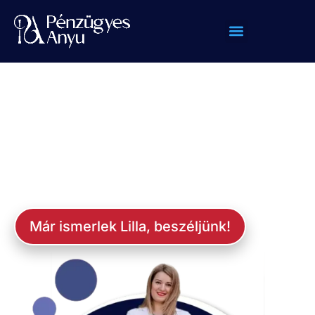
PénzügyesAnyu vagyok!
Ismerj meg jobban!
Már ismerlek Lilla, beszéljünk!