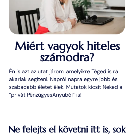
Miért vagyok hiteles
számodra?
Én is azt az utat járom, amelyikre Téged is rá
akarlak segíteni. Napról napra egyre jobb és
szabadabb életet élek. Mutatok kicsit Neked a
“privát PénzügyesAnyuból” is!
Ne felejts el követni itt is, sok