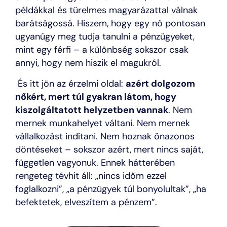
példákkal és türelmes magyarázattal válnak
barátságossá. Hiszem, hogy egy nő pontosan
ugyanúgy meg tudja tanulni a pénzügyeket,
mint egy férfi – a különbség sokszor csak
annyi, hogy nem hiszik el magukról.
És itt jön az érzelmi oldal:
azért dolgozom
nőkért, mert túl gyakran látom, hogy
kiszolgáltatott helyzetben vannak
. Nem
mernek munkahelyet váltani. Nem mernek
vállalkozást indítani. Nem hoznak önazonos
döntéseket – sokszor azért, mert nincs saját,
független vagyonuk. Ennek hátterében
rengeteg tévhit áll: „nincs időm ezzel
foglalkozni”, „a pénzügyek túl bonyolultak”, „ha
befektetek, elveszítem a pénzem”.