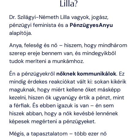
Lilla?
Dr. Szilágyi-Németh Lilla vagyok, jogász,
pénzügyi feminista és a
PénzügyesAnyu
alapítója.
Anya, feleség és nő – hiszem, hogy mindhárom
szerep ereje bennem van, és mindegyikből
tudok meríteni a munkámhoz.
Én a pénzügyekről
nőknek kommunikálok
. Ez
mindig érdekes reakciókat vált ki: sokan kikérik
maguknak, hogy miért kellene őket másképp
kezelni, hiszen ők ugyanúgy értik a pénzt, mint
a férfiak. És ebben igazuk is van – én sem
hiszek abban, hogy a nők kevésbé lennének
képesek megérteni a pénzügyeket.
Mégis, a tapasztalatom – több ezer nő