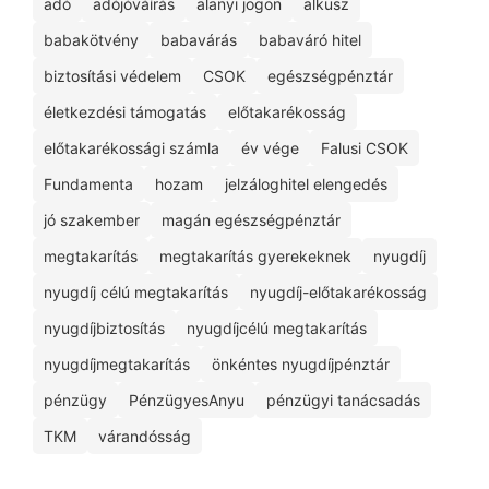
adó
adójóváírás
alanyi jogon
alkusz
babakötvény
babavárás
babaváró hitel
biztosítási védelem
CSOK
egészségpénztár
életkezdési támogatás
előtakarékosság
előtakarékossági számla
év vége
Falusi CSOK
Fundamenta
hozam
jelzáloghitel elengedés
jó szakember
magán egészségpénztár
megtakarítás
megtakarítás gyerekeknek
nyugdíj
nyugdíj célú megtakarítás
nyugdíj-előtakarékosság
nyugdíjbiztosítás
nyugdíjcélú megtakarítás
nyugdíjmegtakarítás
önkéntes nyugdíjpénztár
pénzügy
PénzügyesAnyu
pénzügyi tanácsadás
TKM
várandósság