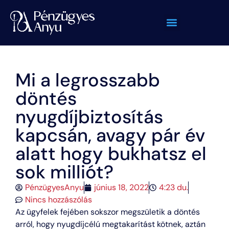
Mi a legrosszabb
döntés
nyugdíjbiztosítás
kapcsán, avagy pár év
alatt hogy bukhatsz el
sok milliót?
PénzügyesAnyu
június 18, 2022
4:23 du.
Nincs hozzászólás
Az ügyfelek fejében sokszor megszületik a döntés
arról, hogy nyugdíjcélú megtakarítást kötnek, aztán