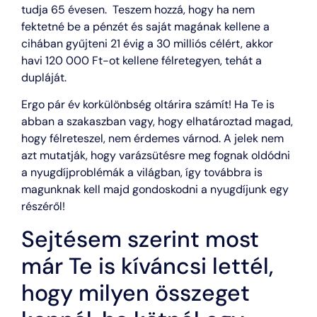
tudja 65 évesen. Teszem hozzá, hogy ha nem
fektetné be a pénzét és saját magának kellene a
cihában gyűjteni 21 évig a 30 milliós célért, akkor
havi 120 000 Ft-ot kellene félretegyen, tehát a
dupláját.
Ergo pár év korkülönbség oltárira számít! Ha Te is
abban a szakaszban vagy, hogy elhatároztad magad,
hogy félreteszel, nem érdemes várnod. A jelek nem
azt mutatják, hogy varázsütésre meg fognak oldódni
a nyugdíjproblémák a világban, így továbbra is
magunknak kell majd gondoskodni a nyugdíjunk egy
részéről!
Sejtésem szerint most
már Te is kíváncsi lettél,
hogy milyen összeget