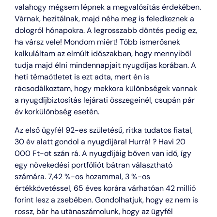
valahogy mégsem lépnek a megvalósítás érdekében.
Várnak, hezitálnak, majd néha meg is feledkeznek a
dologról hónapokra. A legrosszabb döntés pedig ez,
ha vársz vele! Mondom miért! Több ismerősnek
kalkuláltam az elmúlt időszakban, hogy mennyiből
tudja majd élni mindennapjait nyugdíjas korában. A
heti témaötletet is ezt adta, mert én is
rácsodálkoztam, hogy mekkora különbségek vannak
a nyugdíjbiztosítás lejárati összegeinél, csupán pár
év korkülönbség esetén.
Az első ügyfél 92-es születésű, ritka tudatos fiatal,
30 év alatt gondol a nyugdíjára! Hurrá! ? Havi 20
000 Ft-ot szán rá. A nyugdíjáig bőven van idő, így
egy növekedési portfóliót bátran választható
számára. 7,42 %-os hozammal, 3 %-os
értékkövetéssel, 65 éves korára várhatóan 42 millió
forint lesz a zsebében. Gondolhatjuk, hogy ez nem is
rossz, bár ha utánaszámolunk, hogy az ügyfél