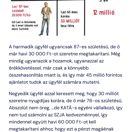
A harmadik ügyfél ugyancsak 87-es születésű, de ő
már havi 30 000 Ft-ot szeretne megtakarítani. Még
mindig ugyanazok a hozamok, ugyanazzal az
érékkövetéssel, már csak a könnyebb
összehasonlítás miatt is, és így már 45 millió forintos
ajánlatot tudok az ügyfél számára mutatni.
Negyedik ügyfél azzal keresett meg, hogy 30 milliót
szeretne nyugdíjas korára, de ő már 76-os születésű.
Abszolút nem öreg, …de KATÁ-s egyéni vállalkozó, így
nem tud számolni az SZJA kedvezménnyel, így
mindennel együtt havi 60 000 Ft-ot kell
megtakarítani ahhoz, hogy ezt a pénzt magáénak