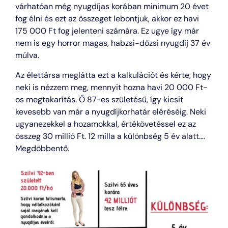
várhatóan még nyugdíjas korában minimum 20 évet
fog élni és ezt az összeget lebontjuk, akkor ez havi
175 000 Ft fog jelenteni számára. Ez ugye így már
nem is egy horror magas, habzsi-dőzsi nyugdíj 37 év
múlva.
Az élettársa meglátta ezt a kalkulációt és kérte, hogy
neki is nézzem meg, mennyit hozna havi 20 000 Ft-
os megtakarítás. Ő 87-es születésű, így kicsit
kevesebb van már a nyugdíjkorhatár eléréséig. Neki
ugyanezekkel a hozamokkal, értékövetéssel ez az
összeg 30 millió Ft. 12 milla a különbség 5 év alatt….
Megdöbbentő.