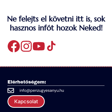
Ne felejts el követni itt is, sok
hasznos infót hozok Neked!
Elérhetőségem:
info@penzugyesanyu.hu
Kapcsolat