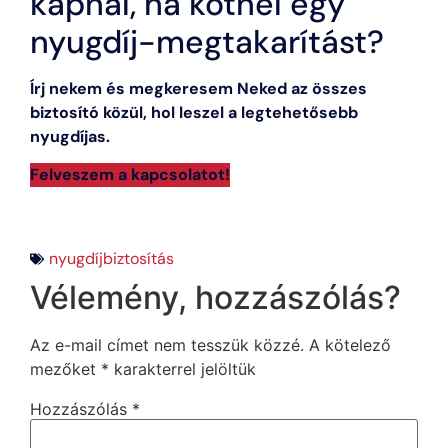
kapnál, ha kötnél egy
nyugdíj-megtakarítást?
Írj nekem és megkeresem Neked az összes
biztosító közül, hol leszel a legtehetősebb
nyugdíjas.
Felveszem a kapcsolatot!
nyugdíjbiztosítás
Vélemény, hozzászólás?
Az e-mail címet nem tesszük közzé.
A kötelező
mezőket
*
karakterrel jelöltük
Hozzászólás
*