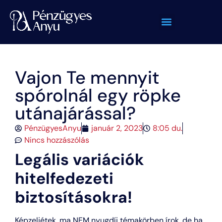
Vajon Te mennyit
spórolnál egy röpke
utánajárással?
PénzügyesAnyu
január 2, 2023
8:05 du.
Nincs hozzászólás
Legális variációk
hitelfedezeti
biztosításokra!
Képzeljétek, ma NEM nyugdíj témakörben írok, de ha