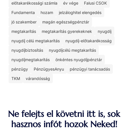
előtakarékossági számla
év vége
Falusi CSOK
Fundamenta
hozam
jelzáloghitel elengedés
jó szakember
magán egészségpénztár
megtakarítás
megtakarítás gyerekeknek
nyugdíj
nyugdíj célú megtakarítás
nyugdíj-előtakarékosság
nyugdíjbiztosítás
nyugdíjcélú megtakarítás
nyugdíjmegtakarítás
önkéntes nyugdíjpénztár
pénzügy
PénzügyesAnyu
pénzügyi tanácsadás
TKM
várandósság
Ne felejts el követni itt is, sok
hasznos infót hozok Neked!