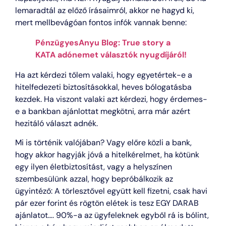
lemaradtál az előző írásaimról, akkor ne hagyd ki,
mert mellbevágóan fontos infók vannak benne:
PénzügyesAnyu Blog: True story a
KATA adónemet választók nyugdíjáról!
Ha azt kérdezi tőlem valaki, hogy egyetértek-e a
hitelfedezeti biztosításokkal, heves bólogatásba
kezdek. Ha viszont valaki azt kérdezi, hogy érdemes-
e a bankban ajánlottat megkötni, arra már azért
hezitáló választ adnék.
Mi is történik valójában? Vagy előre közli a bank,
hogy akkor hagyják jóvá a hitelkérelmet, ha kötünk
egy ilyen életbiztosítást, vagy a helyszínen
szembesülünk azzal, hogy bepróbálkozik az
ügyintéző: A törlesztővel együtt kell fizetni, csak havi
pár ezer forint és rögtön elétek is tesz EGY DARAB
ajánlatot…. 90%-a az ügyfeleknek egyből rá is bólint,