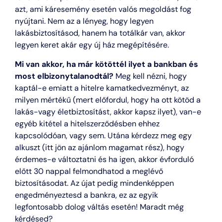
azt, ami káresemény esetén valós megoldást fog
nyújtani. Nem az a lényeg, hogy legyen
lakásbiztosításod, hanem ha totálkár van, akkor
legyen keret akár egy új ház megépítésére.
Mi van akkor, ha már kötöttél ilyet a bankban és
most elbizonytalanodtál?
Meg kell nézni, hogy
kaptál-e emiatt a hitelre kamatkedvezményt, az
milyen mértékű (mert előfordul, hogy ha ott kötöd a
lakás-vagy életbiztosítást, akkor kapsz ilyet), van-e
egyéb kitétel a hitelszerződésben ehhez
kapcsolódóan, vagy sem. Utána kérdezz meg egy
alkuszt (itt jön az ajánlom magamat rész), hogy
érdemes-e változtatni és ha igen, akkor évforduló
előtt 30 nappal felmondhatod a meglévő
biztosításodat. Az újat pedig mindenképpen
engedményeztesd a bankra, ez az egyik
legfontosabb dolog váltás esetén! Maradt még
kérdésed?