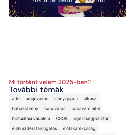
Mi történt velem 2025-ben?
További témák
adó
adójóváírás
alanyi jogon
alkusz
babakötvény
babavárás
babaváró hitel
biztosítási védelem
CSOK
egészségpénztár
életkezdési támogatás
előtakarékosság