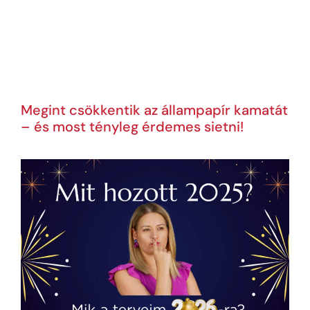
Megint csökkentik az állampapír kamatát
– és most tényleg érdemes sietni!