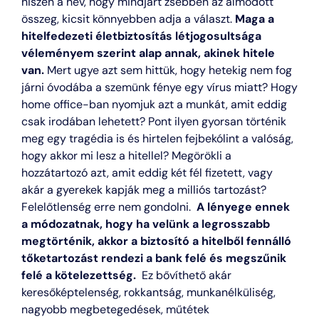
hiszen a hév, hogy mindjárt zsebben az álmodott
összeg, kicsit könnyebben adja a választ.
Maga a
hitelfedezeti életbiztosítás létjogosultsága
véleményem szerint alap annak, akinek hitele
van.
Mert ugye azt sem hittük, hogy hetekig nem fog
járni óvodába a szemünk fénye egy vírus miatt? Hogy
home office-ban nyomjuk azt a munkát, amit eddig
csak irodában lehetett? Pont ilyen gyorsan történik
meg egy tragédia is és hirtelen fejbekólint a valóság,
hogy akkor mi lesz a hitellel? Megörökli a
hozzátartozó azt, amit eddig két fél fizetett, vagy
akár a gyerekek kapják meg a milliós tartozást?
Felelőtlenség erre nem gondolni.
A lényege ennek
a módozatnak, hogy ha velünk a legrosszabb
megtörténik, akkor a biztosító a hitelből fennálló
tőketartozást rendezi a bank felé és megszűnik
felé a kötelezettség.
Ez bővíthető akár
keresőképtelenség, rokkantság, munkanélküliség,
nagyobb megbetegedések, műtétek