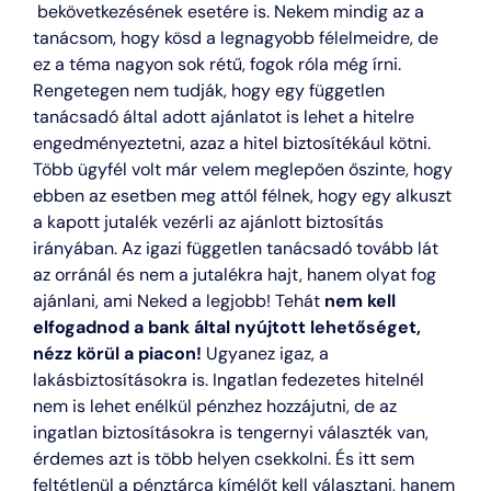
bekövetkezésének esetére is. Nekem mindig az a
tanácsom, hogy kösd a legnagyobb félelmeidre, de
ez a téma nagyon sok rétű, fogok róla még írni.
Rengetegen nem tudják, hogy egy független
tanácsadó által adott ajánlatot is lehet a hitelre
engedményeztetni, azaz a hitel biztosítékául kötni.
Több ügyfél volt már velem meglepően őszinte, hogy
ebben az esetben meg attól félnek, hogy egy alkuszt
a kapott jutalék vezérli az ajánlott biztosítás
irányában. Az igazi független tanácsadó tovább lát
az orránál és nem a jutalékra hajt, hanem olyat fog
ajánlani, ami Neked a legjobb! Tehát
nem kell
elfogadnod a bank által nyújtott lehetőséget,
nézz körül a piacon!
Ugyanez igaz, a
lakásbiztosításokra is. Ingatlan fedezetes hitelnél
nem is lehet enélkül pénzhez hozzájutni, de az
ingatlan biztosításokra is tengernyi választék van,
érdemes azt is több helyen csekkolni. És itt sem
feltétlenül a pénztárca kímélőt kell választani, hanem