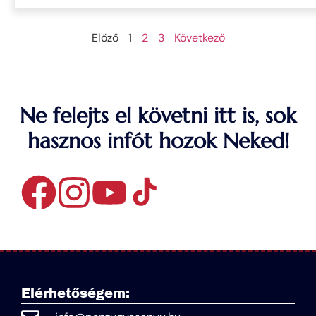
Előző
1
2
3
Következő
Ne felejts el követni itt is, sok
hasznos infót hozok Neked!
Elérhetőségem: