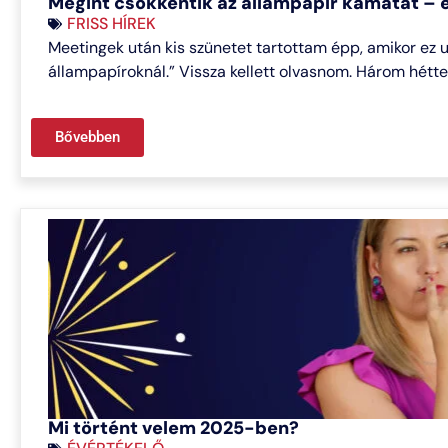
Megint csökkentik az állampapír kamatát – é
FRISS HÍREK
Meetingek után kis szünetet tartottam épp, amikor ez 
állampapíroknál.” Vissza kellett olvasnom. Három héttel
Bővebben
Mi történt velem 2025-ben?