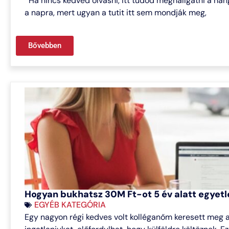
Ha nincs kedved olvasni, itt tudod meghallgatni a ha
a napra, mert ugyan a tutit itt sem mondják meg,
Bővebben
Hogyan bukhatsz 30M Ft-ot 5 év alatt egyetl
EGYÉB KATEGÓRIA
Egy nagyon régi kedves volt kolléganőm keresett meg 