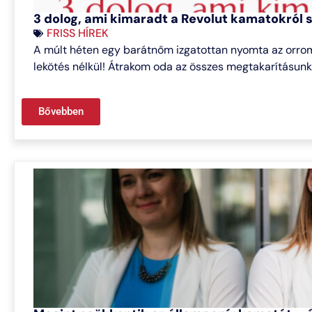
3 dolog, ami kimaradt a Revolut kamatokról s
FRISS HÍREK
A múlt héten egy barátnőm izgatottan nyomta az orrom 
lekötés nélkül! Átrakom oda az összes megtakarításunk
Bővebben